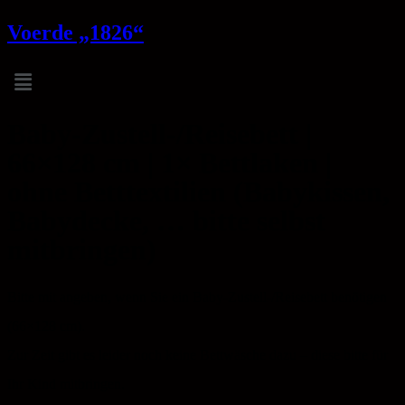
Voerde „1826“
Menu
Baby-Zustell-/Reisebett |
66×128 cm | 1× Bettlaken |
ohne Betttextilien (Babykissen,
Babydecke, … bitte selbst
mitbringen)
Bitte mit angeben, wenn Sie ein Baby-Zustell-/Reisebett benötigen
(66×128 cm).
Zur Zeit gibt es leider noch keine Bettwäsche dazu – diese bitte für
Ihr Kind mitbringen.