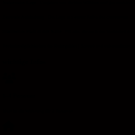
Naturnahe Lage
| Umgeben von dichten Wäldern und gut markierten
Zentrale Anbindung
| Die Lage in zweiter Reihe des charmanten Do
Städtisches Flair in der Nähe
| Für alle, die auch das Stadtleben n
Freizeitmöglichkeiten im Ruhrgebiet |
Schnell und unkompliziert e
wichtige Infos
1–4 Personen
Ideal ist die Wohnung für 2 Personen