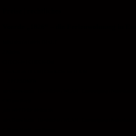
Preise | rechtliches
Voerde „1826“ – die Ferienwohnung in En
MINDESTAUFENTHALT
2 Nächte
CHECK-In | CHECK-Out
Check-In ab 16 Uhr | Check-Out bis 11 Uhr
1–2 PERSONEN
inkl. Bettwäsche | Handtücher | WLAN | Endreinigung | Nebenkoste
€ 85
pro Nacht
jede WEITERE PERSON
inkl. Bettwäsche | Handtücher | WLAN | Endreinigung | Nebenkoste
€ 30
pro Nacht | pro Person