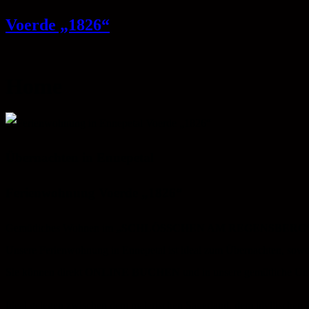
Voerde „1826“
Home
Übernachten in Ennepetal
Ferienwohnung Voerde „1826“
Gemütliches Wohnen im
„SCHLÖSSCHEN AM REGENSBERG
Unsere Ferienwohnung in Ennepetal ist ideal zum Übernachten, sowohl
Sie können direkt
ONLINE BUCHEN
und in unsere gemütliche Un
Ideal gelegen zwischen dem malerischen Sauerland, dem idyllischen