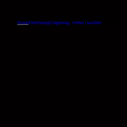
Home
Einrichtung
Umgebung
vorher | nachher
Rechtliches
.