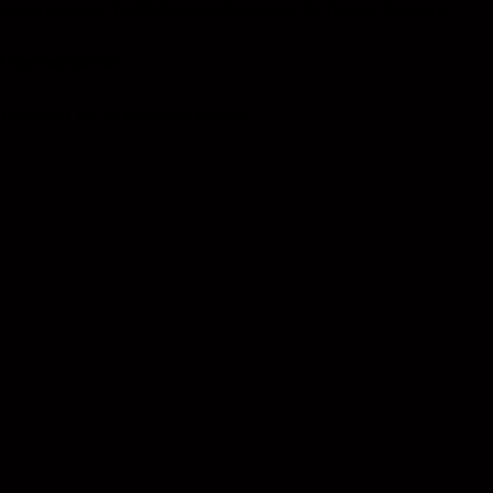
en einladen. Fußläufig erreicht man gut die Hasper Talsperre.
 Annehmlichkeiten.
l nur etwa 10–15 Kilometer entfernt.