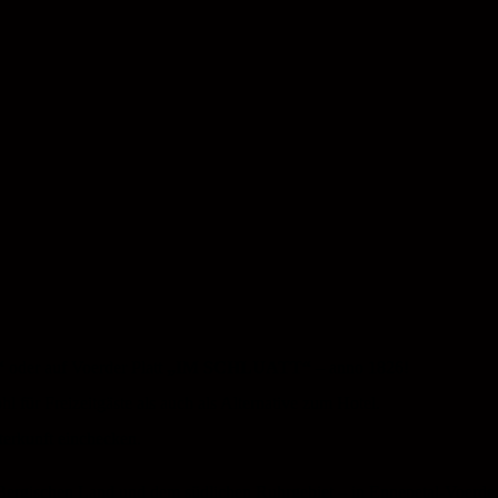
“
oder auf Voerder Platt
„IM SCHLUATT“
– anno 1826!
 für Freizeitgäste als auch als Alternative zum Hotel.
terkunft einchecken.
 Bergischen Land und dem südlichen Ruhrgebiet – in Ennepetal-Voerde