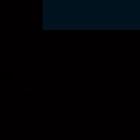
E-Autos
100 m | 2 öffentliche Ladesäulen
Bus-Haltestellen
50 m | Buslinien 511, 529, 550, 551, 573