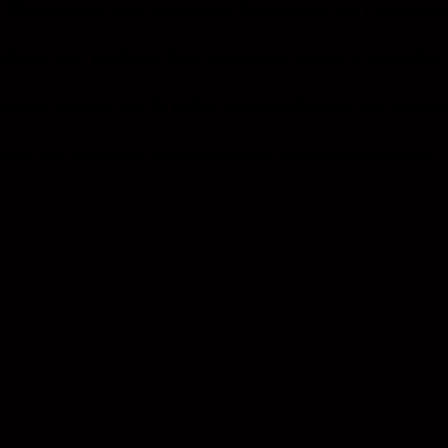
 Wanderwegen, die zu ausgedehnten Spaziergängen und Entdeckungstour
rfkerns bietet gleichzeitig Ruhe und schnellen Zugang zu zahlreichen
icht missen möchten, sind die großen Nachbarstädte Hagen und Wupperta
rreicht man zahlreiche Freizeitmöglichkeiten im gesamten Ruhrgebiet.