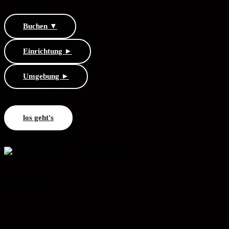
Buchen ▼
Einrichtung ►
Umgebung ►
Ennepetal
Voerde
los geht's
naturnah
zentral
städtisch
freizeit
Ideal für …
Wanderer & Radler | Urlauber | Geschäftsleute | Kurg