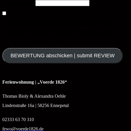
Name (optional)
Diese Bewertung basiert auf persönlicher Erfahrung und
individueller Meinung. | This review is based on personal
experience and individual opinion.
BEWERTUNG abschicken | submit REVIEW
Ferienwohnung | „Voerde 1826“
Thomas Bioly & Alexandra Oehle
Lindenstraße 16a | 58256 Ennepetal
02333 63 70 310
fewo@voerde1826.de