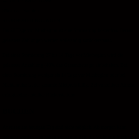
→ Voerde1826-21N-8%
8%
ab 21 Nächten
STORNOBEDINGUNGEN
Bis 28 Tage vor Mietbeginn ist eine Stornierung kostenfrei. Bereits
geleistete Zahlungen werden vollständig zurückerstattet.
Bei einer Stornierung 27 bis 14 Tage vor Mietbeginn wird die
geleistete Anzahlung (40% des Gesamtbetrags) einbehalten. Bei
einer Stornierung weniger als 14 Tage vor Mietbeginn oder bei
Nichtanreise ist der gesamte Mietpreis fällig. Bei vorzeitiger Abreise
erfolgt keine anteilige Rückerstattung.
BUCHEN
Anreisen am heutigen Tag sind nicht möglich. Ab morgen kann
gebucht werden – so haben wir genug Zeit, die Wohnung frisch und