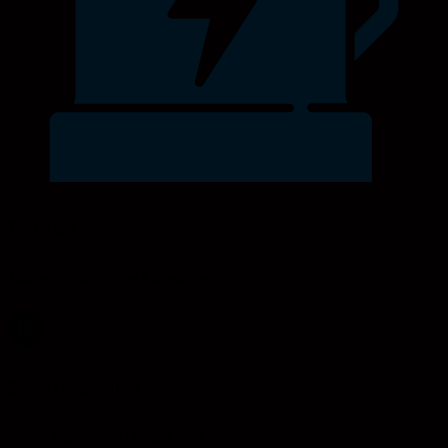
E-Autos
100 m | 2 öffentliche Ladesäulen
Bus-Haltestellen
50 m | Buslinien 511, 529, 550, 551, 573