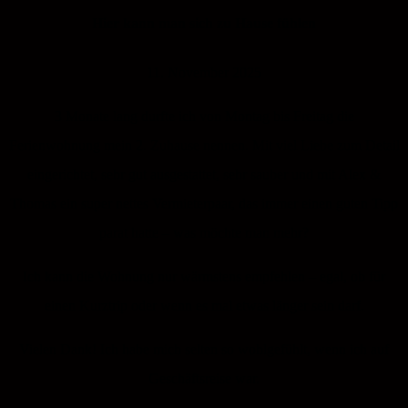
Hier kann man sich zu Hause fühlen
11. November 2025
3 Monate lang durfte ich von Montag bis Freitag die
Ferienwohnung mein 2. Zuhause nennen. Mit viel Liebe zum Detail
eingerichtet, sehr gut ausgestattet, sehr sauber und mit Alex &
Thomas ein super nettes Vermieterpaar, das immer einen guten Tipp
parat hatte – was möchte man mehr?
Ich kann die Wohnung nur wärmstens empfehlen – egal, ob für
einen Kurztrip oder wenn es mal etwas länger sein darf.
Vielen Dank! Ich habe mich selten so wohlgefühlt, wenn ich auf
Geschäftsreise war.