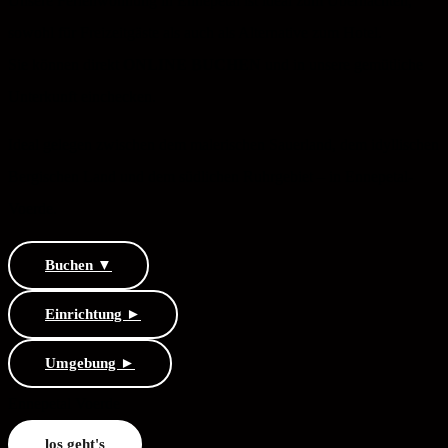
Unsere Ferienwohnung in Ennepetal ist ideal zum Übernachten,
sowohl für Freizeitgäste als auch als Alternative zum Hotel.
Sie können direkt
ONLINE BUCHEN
und in unsere gemütliche
Unterkunft einchecken.
Ideal gelegen zwischen dem malerischen Sauerland, dem idyllischen
Bergischen Land und dem südlichen Ruhrgebiet – in Ennepetal-
Voerde.
Buchen ▼
Einrichtung ►
Umgebung ►
Ennepetal
Voerde
los geht's