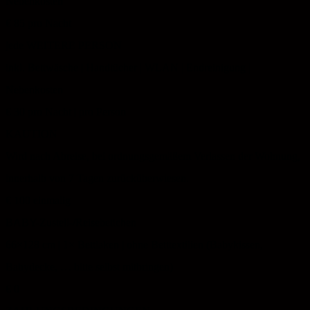
Nebenkosten
€ 85
pro Nacht
jede WEITERE PERSON
inkl. Bettwäsche | Handtücher | WLAN | Endreinigung |
Nebenkosten
€ 30
pro Nacht | pro Person
KAUTION
Wird nach Abreise, bei ordnungsgemäßem Verlassen der Wohnung,
innerhalb von 7 Tagen zurücküberwiesen.
€ 100
einmalig
BABY-Zustell-/Reisebettchen
66×128 cm | 1× Bettlaken | ohne Betttextilien (Babykissen,
Babydecke, … bitte selbst mitbringen)
€ 0