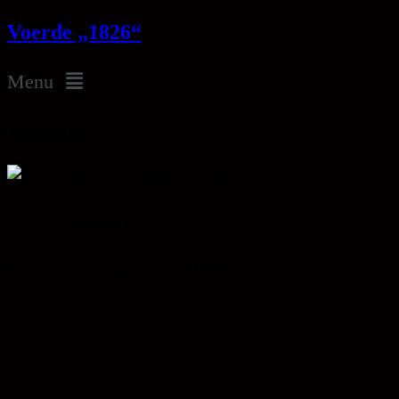
Voerde „1826“
Menu
Home
Übernachten in Ennepetal
Ferienwohnung Voerde „1826“
Gemütliches Wohnen im
„SCHLÖSSCHEN AM
REGENSBERG“
oder auf Voerder Platt
„IM SCHLUATT“
–
anno 1826!