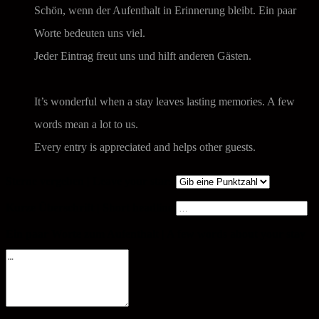
Schön, wenn der Aufenthalt in Erinnerung bleibt. Ein paar
Worte bedeuten uns viel.
Jeder Eintrag freut uns und hilft anderen Gästen.
It’s wonderful when a stay leaves lasting memories. A few
words mean a lot to us.
Every entry is appreciated and helps other guests.
Sterne vergeben | Leave your stars
Kurze Überschrift | Short headline
Ein paar Worte zum Aufenthalt | A few words about your stay