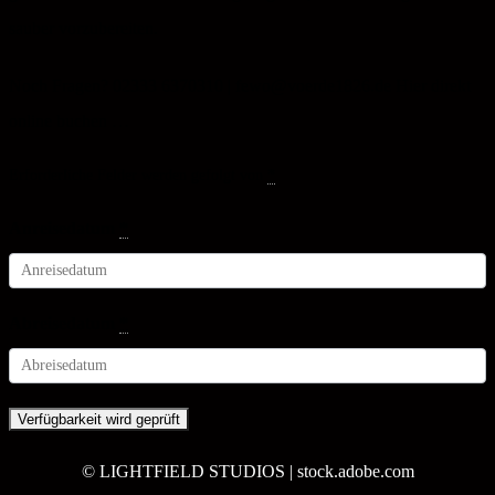
sauber vorzubereiten.
Noch Fragen? 02333 6370310 | fewo@voerde1826.de Hier direkt
online buchen …
Erforderliche Felder werden gefolgt von
*
Anreisedatum
*
Abreisedatum
*
© LIGHTFIELD STUDIOS | stock.adobe.com