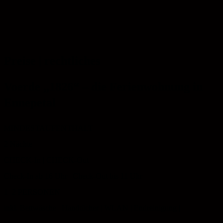
Preise | rechtliches
Voerde „1826“ – die Ferienwohnung in
Ennepetal
MINDESTAUFENTHALT
2 Nächte
CHECK-In | CHECK-Out
Check-In ab 16 Uhr | Check-Out bis 11 Uhr
1–2 PERSONEN
inkl. Bettwäsche | Handtücher | WLAN | Endreinigung |