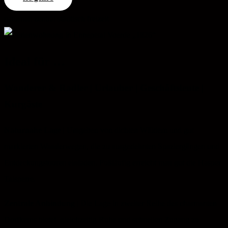
naturnah
zentral
städtisch
freizeit
Ideal für …
Wanderer & Radler | Urlauber | Geschäftsleute |
Kurgäste
Naturnahe Lage
| Umgeben von dichten Wäldern und gut
markierten Wanderwegen, die zu ausgedehnten Spaziergängen und
Entdeckungstouren einladen. Fußläufig erreicht man gut die Hasper
Talsperre.
Zentrale Anbindung
| Die Lage in zweiter Reihe des charmanten
Dorfkerns bietet gleichzeitig Ruhe und schnellen Zugang zu