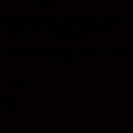
zahlreichen Annehmlichkeiten.
Städtisches Flair in der Nähe
| Für alle, die auch das Stadtleben
nicht missen möchten, sind die großen Nachbarstädte Hagen und
Wuppertal nur etwa 10–15 Kilometer entfernt.
Freizeitmöglichkeiten im Ruhrgebiet |
Schnell und unkompliziert
erreicht man zahlreiche Freizeitmöglichkeiten im gesamten
Ruhrgebiet.
wichtige Infos
1–4 Personen