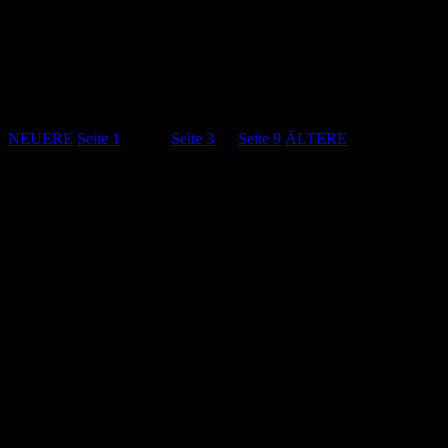
Mario
Navigation für Site Reviews
NEUERE
Seite
1
Seite
2
Seite
3
…
Seite
9
ÄLTERE
Vielen Dank an unsere Gäste
Wir freuen uns, wenn sich unsere Gäste in unserer Ferienwohnung
rundum wohlfühlen!
Hier teilen sie ihre persönlichen Erlebnisse, Eindrücke und
schönsten Momente mit.
GÄSTE-STIMMEN | GUEST VOICES